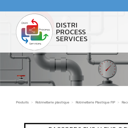
Accès au contenu
Panneau de gestion des cookies
DISTRI
PROCESS
SERVICES
Produits
>
Robinetterie plastique
>
Robinetterie Plastique FIP
>
Rac