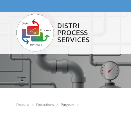
Accès au contenu
Panneau de gestion des cookies
DISTRI
PROCESS
SERVICES
Produits
>
Protections
>
Purgeurs
>