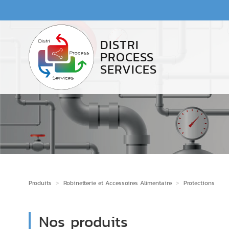
Accès au contenu
Panneau de gestion des cookies
DISTRI
PROCESS
SERVICES
Produits
>
Robinetterie et Accessoires Alimentaire
>
Protections
Nos produits